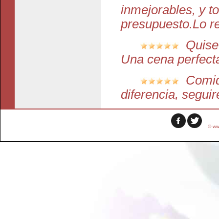
inmejorables, y t
presupuesto.Lo r
Quise 
Una cena perfect
Comid
diferencia, segu
© ww