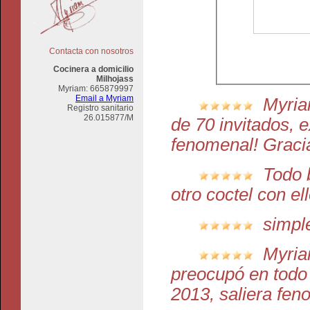
Contacta con nosotros
Cocinera a domicilio
Milhojass
Myriam:
665879997
Email a Myriam
Myria
Registro sanitario
26.015877/M
de 70 invitados, e
fenomenal! Graci
Todo 
otro coctel con el
simpl
Myria
preocupó en todo
2013, saliera fen